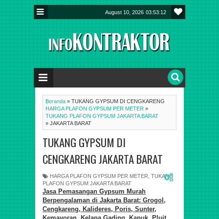
August 10, 2026
03:53:12
Beranda
»
TUKANG GYPSUM DI CENGKARENG
HARGA PLAFON GYPSUM PER METER
»
TUKANG PLAFON GYPSUM JAKARTA BARAT
»
JAKARTA BARAT
TUKANG GYPSUM DI
CENGKARENG JAKARTA BARAT
HARGA PLAFON GYPSUM PER METER
,
TUKANG
PLAFON GYPSUM JAKARTA BARAT
Jasa Pemasangan
Gypsum
Murah
Berpengalaman di Jakarta
Barat
:
Grogol,
Cengkareng, Kalideres, Poris, Sunter,
Kemayoran, Kelapa Gading, Kapuk, Pluit,