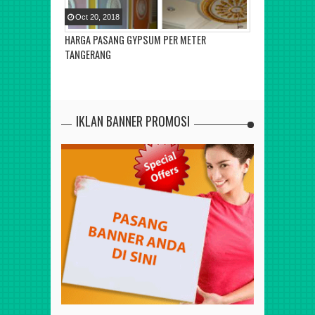
Oct
20
,
2018
Oct
20
,
2018
HARGA PASANG GYPSUM PER METER
HARGA GYPSUM
TANGERANG
IKLAN BANNER PROMOSI