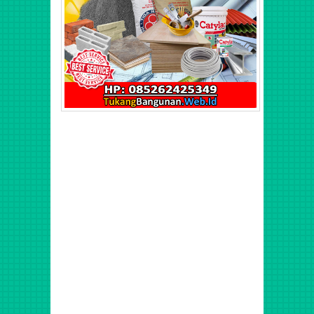
Harga Plafom Gypsum Per Meter, Upah Tukang Gypsum Per
Meter, Upah Borongan, Tukang Harian, Upah Harian, Jasa
Tenaga Tukang Borong Bangunan Profesional Murah
Berpengalaman di Jatiasih, Jatisari, Pekayon, Bantar
Gerbang, Kranji, Bintara, Jatisampurna, Pndok Gede,
Medan Satria, Harapan Baru, Harapan Jaya, Harapan Indah,
Bojong, Rawalumbu, Bekasi, Pondok Kelapa, Mataraman,
Utan Kayu, Rawamangun, Jatinegara, Pulo Gadung, Kramat
Jati, Cawang, Kelapa Dua, Sunter, Kelapa Gading,
Pegangsaan, Ancol, Koja, Tanjung Priok, Pluit, Semanan
Kalideres, Tanjung Duren, Sunrise Garden, Green Garden,
Green Ville, Puri Indah, Puri Kencana, Taman Aries,
Permata Buana, Citra Garden 3, Citra Garden 6, Citra
Garden 5, Taman Palem Lestari Cengkareng Jakarta Barat,
dan sekitarnya.Jasa Bangunan Profesional Murah