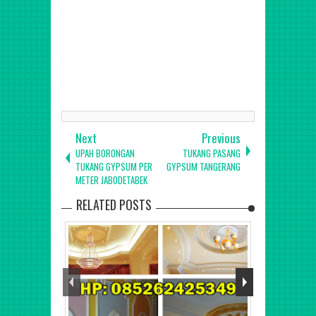
Selatan, Painan, Sijunjung, Muaro Sijunjung, Solok,
Arosuka, Solok Selatan, Padang Aro, Tanah Datar,
Batusangkar, Bukittinggi, Padang, Padangpanjang,
Pariaman, Payakumbuh, Sawahlunto, Banyuasin, Pangkalan
Balai, Empat Lawang, Tebing Tinggi, Lahat, Muara Enim,
Musi Banyuasin, Sekayu, Musi Rawas, Muara Beliti Baru,
Ogan Ilir, Indralaya, Ogan Komering Ilir, Kota Kayu Agung,
Ogan Komering Ulu, Baturaja, Ogan
Next
Previous
UPAH BORONGAN
TUKANG PASANG
TUKANG GYPSUM PER
GYPSUM TANGERANG
METER JABODETABEK
RELATED POSTS