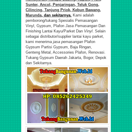
Sunter, Ancol, Penjaringan, Teluk Gong,
Cilincing, Tanjung Priok, Kebun Bawang,
Marunda
, dan sekitarnya.
Kami adalah
pemborong/tukang Spesialis Pemasangan
V
inyl
, Gypsum, Plafon
Jasa Pemasangan
Dan
Finishing Lantai Kayu/Parket Dan
Vinyl
. Selain
sebagai distributor/supplier lantai kayu parket,
kami menerima
jasa pemasangan
Plafon
Gypsum Partisi Gypsum, Baja Ringan,
Genteng Metal, Accessories Plafon, Renovasi.
Tukang Gypsum Daerah Jakarta,
Bogor, Depok
dan Sekitarnya.