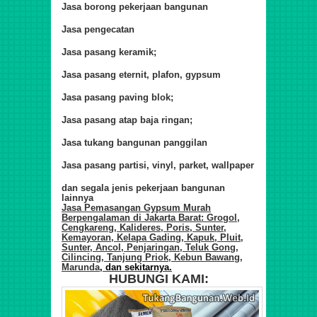
Jasa borong pekerjaan bangunan
Jasa pengecatan
Jasa pasang keramik;
Jasa pasang eternit, plafon, gypsum
Jasa pasang paving blok;
Jasa pasang atap baja ringan;
Jasa tukang bangunan panggilan
Jasa pasang partisi, vinyl, parket, wallpaper
dan segala jenis pekerjaan bangunan
lainnya
Jasa Pemasangan
Gypsum
Murah
Berpengalaman di Jakarta
Barat
:
Grogol,
Cengkareng, Kalideres, Poris, Sunter,
Kemayoran, Kelapa Gading, Kapuk, Pluit,
Sunter, Ancol, Penjaringan, Teluk Gong,
Cilincing, Tanjung Priok, Kebun Bawang,
Marunda
, dan sekitarnya.
HUBUNGI KAMI: