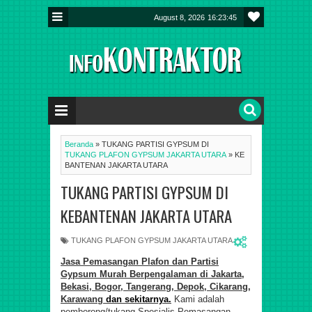
August 8, 2026
16:23:45
Beranda
»
TUKANG PARTISI GYPSUM DI
TUKANG PLAFON GYPSUM JAKARTA UTARA
»
KE
BANTENAN JAKARTA UTARA
TUKANG PARTISI GYPSUM DI
KEBANTENAN JAKARTA UTARA
TUKANG PLAFON GYPSUM JAKARTA UTARA
Jasa Pemasangan
Plafon dan Partisi
Gypsum
Murah Berpengalaman di Jakarta
,
Bekasi, Bogor, Tangerang, Depok, Cikarang,
Karawang
dan sekitarnya.
Kami adalah
pemborong/tukang Spesialis Pemasangan