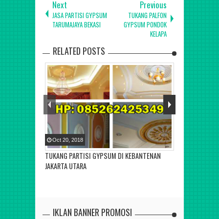
Next
Previous
JASA PARTISI GYPSUM
TUKANG PALFON
TARUMAJAYA BEKASI
GYPSUM PONDOK
KELAPA
RELATED POSTS
Oct
20
,
2018
Sep
23
,
2018
TUKANG PARTISI GYPSUM DI KEBANTENAN
TUKANG PLAFO
JAKARTA UTARA
IKLAN BANNER PROMOSI